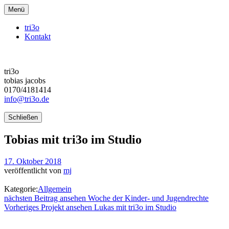
Menü
tri3o
Kontakt
tri3o
tobias jacobs
0170/4181414
info@tri3o.de
Schließen
Tobias mit tri3o im Studio
17. Oktober 2018
veröffentlicht von
mj
Kategorie:
Allgemein
Beitragsnavigation
nächster
nächsten Beitrag ansehen
Woche der Kinder- und Jugendrechte
Beitrag:
vorheriges
Vorheriges Projekt ansehen
Lukas mit tri3o im Studio
Projekt: